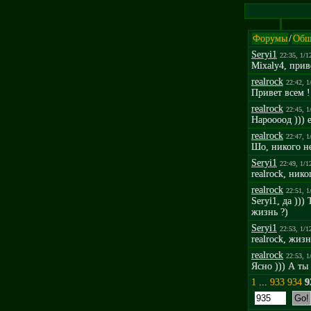
Форумы
/
Общ
Seryi1
22:35, 1/1
Mixaly4, прив
realrock
22:42, 1
Привет всем ! 
realrock
22:45, 1
Нароооод ))) 
realrock
22:47, 1
Шо, никого не
Seryi1
22:49, 1/1
realrock, нико
realrock
22:51, 1
Seryi1, да )))
жизнь ?)
Seryi1
22:53, 1/1
realrock, жиз
realrock
22:53, 1
Ясно ))) А ты
1
...
933
934
9