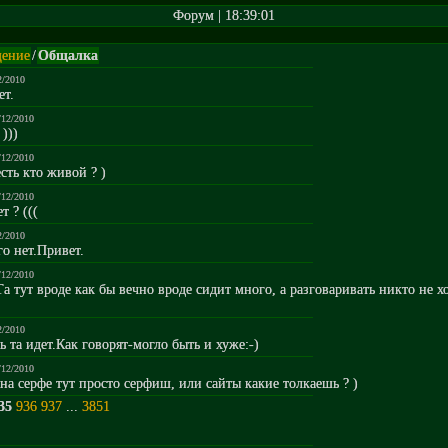
Форум | 18:39:01
ение
/
Общалка
2/2010
ет.
/12/2010
)))
/12/2010
есть кто живой ? )
/12/2010
т ? (((
2/2010
го нет.Привет.
/12/2010
 Та тут вроде как бы вечно вроде сидит много, а разговаривать никто не хо
2/2010
нь та идет.Как говорят-могло быть и хуже:-)
/12/2010
 на серфе тут просто серфиш, или сайты какие толкаешь ? )
35
936
937
...
3851