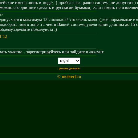
индейские имена опять в моде? :) пробелы все-равно система не допустит:) 
можно его длиннее сделать и русскими буквами, если память не изменяет
012
допускается максимум 12 символов! это очень мало :(,все нормальные и
подобрать имя в зоне .ru чем в Вашей системе,увеличение длинны до 15 
блему,сделайте пожалуйста :)
1
12
ть участие - зарегистрируйтесь или зайдите в аккаунт.
рекламодателям
© mobserf.ru