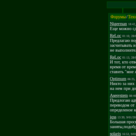
Форумы
/
Тех
Nigerman
18:42
Еще можно сде
ReLoc
01:10, 28/
Предлагаю пор
засчитывать и
не выполнител
ReLoc
01:13, 28/
И тот, кто от
время от врем
ставить "мне 
Optimum
06:25,
Никто за них 
на нем при д
Asesystem
08:40
Предлогаю ад
переводом от 
определеное 
jqss
13:39, 9/01/2
Большая прос
заняты,подобр
solaris
16:53, 9/0