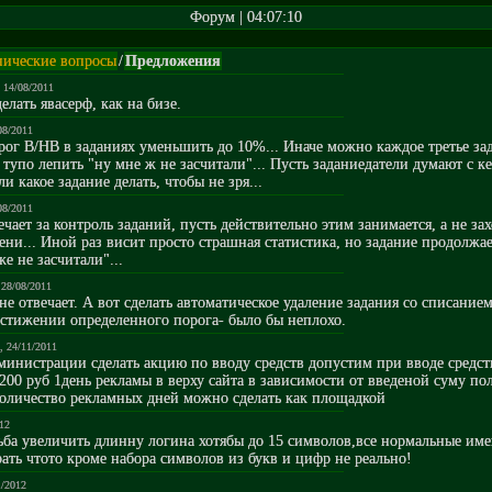
Форум | 04:07:10
нические вопросы
/
Предложения
, 14/08/2011
лать явасерф, как на бизе.
08/2011
ог В/НВ в заданиях уменьшить до 10%... Иначе можно каждое третье за
 тупо лепить "ну мне ж не засчитали"... Пусть заданиедатели думают с ке
и какое задание делать, чтобы не зря...
08/2011
вечает за контроль заданий, пусть действительно этим занимается, а не за
ени... Иной раз висит просто страшная статистика, но задание продолжае
же не засчитали"...
 28/08/2011
не отвечает. А вот сделать автоматическое удаление задания со списанием
остижении определенного порога- было бы неплохо.
, 24/11/2011
министрации сделать акцию по вводу средств допустим при вводе средс
200 руб 1день рекламы в верху сайта в зависимости от введеной суму по
количество рекламных дней можно сделать как площадкой
012
ьба увеличить длинну логина хотябы до 15 символов,все нормальные име
ать чтото кроме набора символов из букв и цифр не реально!
1/2012