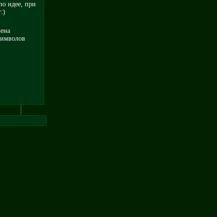
по идее, при
:)
мена
символов