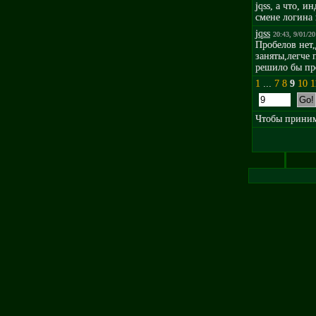
jqss, а что, 
смене логина 
jqss
20:43, 9/01/2
Пробелов нет,
заняты,легче 
решило бы про
1
...
7
8
9
10
1
Чтобы принима