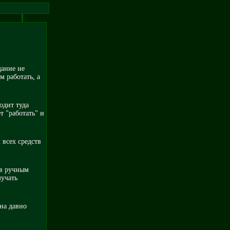
дание не
м работать, а
ходит туда
т "работать" и
 всех средств
тв ручным
лучать
на давно