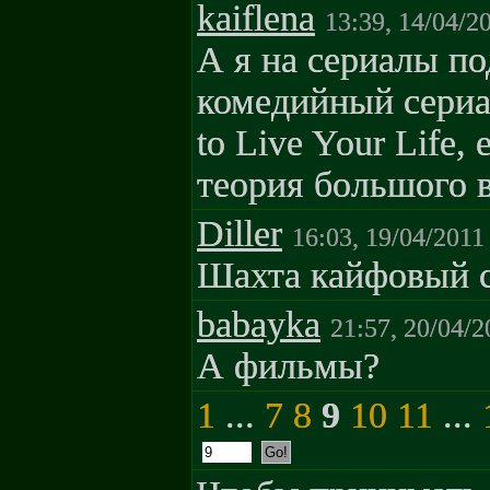
kaiflena
13:39, 14/04/2
А я на сериалы по
комедийный сериа
to Live Your Life,
теория большого 
Diller
16:03, 19/04/2011
Шахта кайфовый с
babayka
21:57, 20/04/2
А фильмы?
1
...
7
8
9
10
11
...