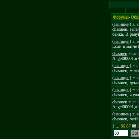
Форумы
/
Общ
(зачищен)
21:4
chasmen, зеле
банка. И раду
(зачищен)
21:4
Если в матче 
chasmen
21:50, 
Angel00001,я 
(зачищен)
21:5
chasmen, можн
(зачищен)
21:5
chasmen, дума
(зачищен)
21:5
chasmen, я у
chasmen
21:57, 
Angel00001,а 
(зачищен)
21:5
chasmen, betfai
1
...
86
87
88