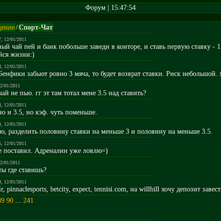
Форум | 15:47:54
ение
/
Спорт-Чат
7, 12/01/2011
ный чай пей и банк побольше заведи в конторе, и ставь первую ставку - 
йся жизни:)
8, 12/01/2011
Бенфики забьют ровно 3 мяча, то будет возврат ставки. Риск небольшой. 
12/01/2011
чай не пью. гг эт там тотал мене 3.5 над ставить?
3, 12/01/2011
о и 3.5, но кэф. чуть поменьше.
4, 12/01/2011
ю, разделить половину ставки на меньше 3 и половину на меньше 3.5.
5, 12/01/2011
же поставил. Адреналин уже ловлю=)
12/01/2011
ты где ставишь?
9, 12/01/2011
r, pinnaclesports, betcity, expect, tennisi.com, на willhill хочу депозит завест
89
90
...
241