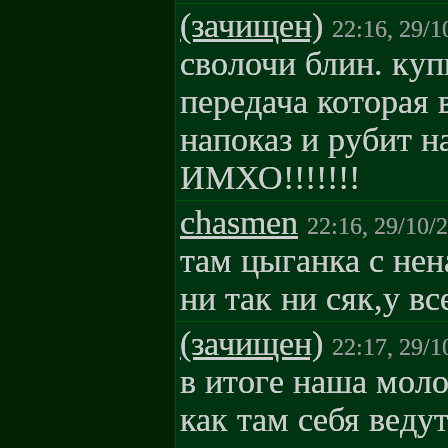
(зачищен)
22:16, 29/1
сволочи блин. куп
передача которая 
напоказ и рубит н
ИМХО!!!!!!!
chasmen
22:16, 29/10/
там цыганка с не
ни так ни сяк,у вс
(зачищен)
22:17, 29/1
в итоге наша моло
как там себя веду