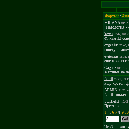
Форумы
/
Фил
MILANA
01:12,
"Патология"- 
kewa
02:42, 8/03/
Фильм 13 сов
evgenius
23:49, 
советую гляну
evgenius
18:31, 
еще можно гл
Gagauz
01:48, 27
Мёртвые не по
fenril
22:21, 3/04
ище крутой фи
ARMIN
01:28, 4
fenril, може
SUHART
10:42,
Престиж
1
...
6
7
8
9
10
Чтобы принима