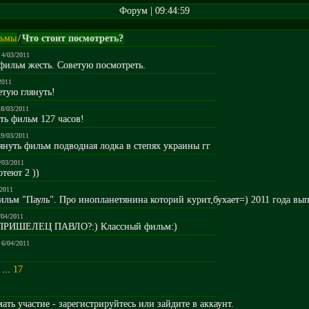
Форум | 09:44:59
ьмы
/
Что стоит посмотреть?
 4/03/2011
фильм жесть. Советую посмотреть.
2011
етую глянуть!
18/03/2011
ть фильм 127 часов!
19/03/2011
януть фильм подводная лодка в степях украины гг
/03/2011
теют 2 ))
/2011
льм "Пауль". Про инопланетянина которий курит,бухает=) 2011 года вы
/04/2011
т ПРИШЕЛЕЦ ПАВЛО?:) Классный фильм:)
 6/04/2011
...
17
ть участие - зарегистрируйтесь или зайдите в аккаунт.