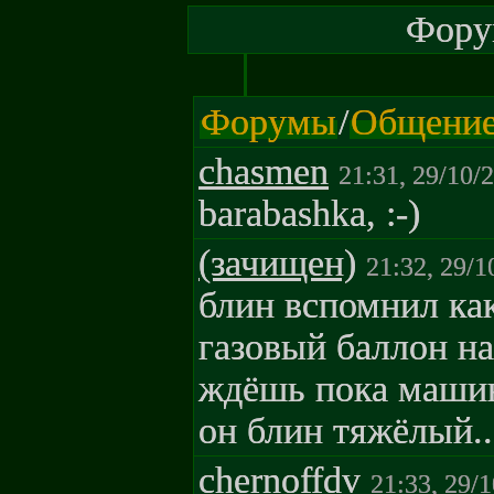
Форум
Форумы
/
Общени
chasmen
21:31, 29/10/
barabashka, :-)
(зачищен)
21:32, 29/1
блин вспомнил ка
газовый баллон на
ждёшь пока машина
он блин тяжёлый..
chernoffdv
21:33, 29/