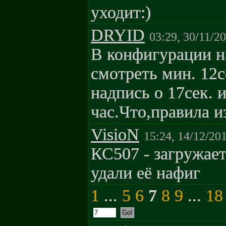
уходит:)
DRYID
03:29, 30/11/2
В конфигурации н
смотреть мин. 12с
надпись о 17сек. 
час.Что,правила 
VisioN
15:24, 14/12/20
КС507 - загружает
удали её нафиг
1
...
5
6
7
8
9
...
18