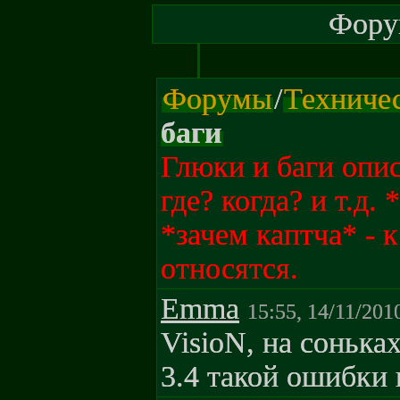
Форум
Форумы
/
Техниче
баги
Глюки и баги опис
где? когда? и т.д.
*зачем каптча* - к
относятся.
Emma
15:55, 14/11/201
VisioN, на соньках
3.4 такой ошибки н