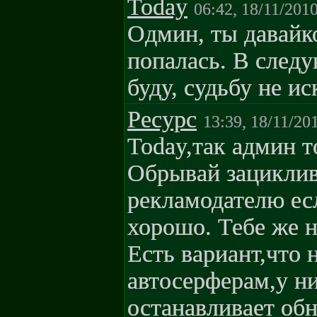
Today
06:42, 18/11/201
Одмин, ты давайк
попалась. В след
буду, судьбу не ис
Pecypc
13:39, 18/11/20
Today,так админ т
Обрывай зациклива
рекламодателю ес
хорошо. Тебе же 
Есть вариант,что 
автосерферам,у н
останавливает об