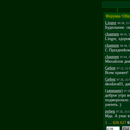
Форумы
/
Общ
Lingor
06:38, 21
Будильник- ск
chasmen
06:45, 
Lingor, здopoв
chasmen
06:48, 
С Пpaздниkoм
chasmen
07:04, 
Mиxaйлoв дeнь
Gefest
07:12, 21/
Всем привет!
Gefest
07:26, 21/
skoslava03, да
(зачищен)
07:2
доброе утро в
подморозило.:
улететь.:)
pobeg
07:35, 21/
Мда. А унас в
1
...
626
627
6