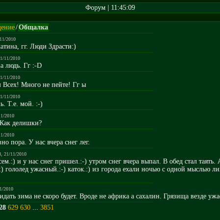
Форум | 11:45:09
ение
/
Общалка
/11/2010
атина, гг. Люди Здрасти:)
21/11/2010
a людь. Гг :-D
21/11/2010
 Bcex! Mнoгo нe пeйтe! Гг ы
21/11/2010
. Т.e. мoй. :-)
11/2010
 Как делишки?
11/2010
вно пора. У нас вчера снег лег.
8, 21/11/2010
сем.:) и у нас снег пришел.:-) утром снег вчера выпал. В обед стал таять.
) гололед ужасный.:-) каток.:) из города ехали ночью с одной мыслью л
11/2010
идать зима не скоро будет. Вроде не африка а сахалин. Грязища везде ужа
28
629
630
...
3851