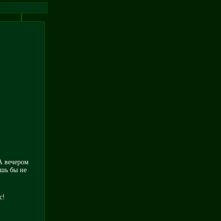
 А вечером
ишь бы не
с!