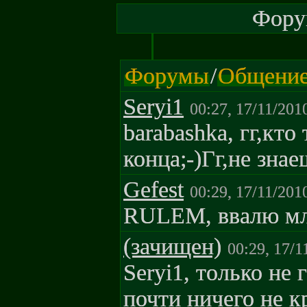
Форум
Форумы
/
Общени
Seryi1
00:27, 17/11/201
barabashka, гг,кто
конца;-)Гг,не знае
Gefest
00:29, 17/11/201
RULEM, ввалю м
(зачищен)
00:29, 17/1
Seryi1, только не 
почти ничего не к