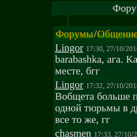
Форум
Форумы
/
Общени
Lingor
17:30, 27/10/201
barabashka, ага. К
месте, бгг
Lingor
17:32, 27/10/201
Вобщета больше п
одной тюрьмы в др
все то же, гг
chasmen
17:33, 27/10/