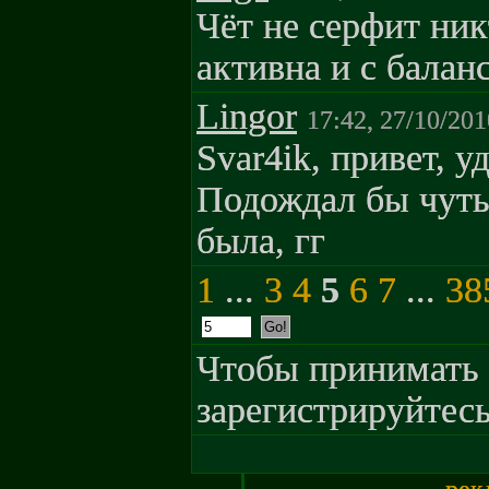
Чёт не серфит ни
активна и с балан
Lingor
17:42, 27/10/201
Svar4ik, привет, у
Подождал бы чуть
была, гг
1
...
3
4
5
6
7
...
38
Чтобы принимать 
зарегистрируйтесь
рек