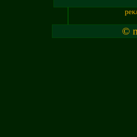
рек
© m