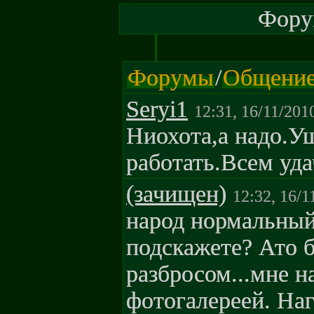
Форум
Форумы
/
Общени
Seryi1
12:31, 16/11/201
Ниохота,а надо.У
работать.Всем уда
(зачищен)
12:32, 16/1
народ нормальный 
подскажете? Ато 
разбросом...мне н
фотогалереей. Наг