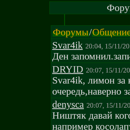
Форум
Форумы
/
Общени
Svar4ik
20:04, 15/11/2
Ден запомнил.зап
DRYID
20:07, 15/11/2
Svar4ik, лимон за
очередь,наверно 
denysca
20:07, 15/11/2
Ништяк давай ког
например косолапу