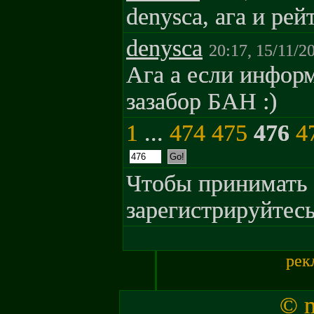
denysca, ага и рей
denysca
20:17, 15/11/2
Ага а если инфор
зазабор БАН :)
1
...
474
475
476
4
Чтобы принимать 
зарегистрируйтесь
рек
© m