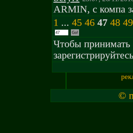
ARMIN, с компа за
1
...
45
46
47
48
49
Чтобы принимать 
зарегистрируйтесь
рек
© m