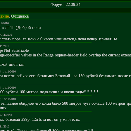
Форум | 22:39:24
ение
/
Общалка
11/2010
у в ЛТП:-)Доброй ночи.
14/11/2010
 спать пора. гг. ночь с 0 часов начинается,а пока вечер. привет! ы
/11/2010
e Not Satisfiable
ge-specifier values in the Range request-header field overlap the current extent
акой инет, ыы
6, 14/11/2010
ги кстати сейчас есть безлимит Базовый...за 150 рублей безлимит..после г
6, 14/11/2010
 100 рублей 100 метров подключил и ввели гады!!!!!!!!!!
7, 14/11/2010
тает..самое обидное что когда было 500 метров чуть больше 100 метров тр
ик ......
14/11/2010
нас базовый 299р. 1.5гб. ы вот он у мя и есть.
/11/2010
наем мы:). Тока у нас базовый 300р и режут после 1.5