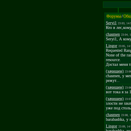
Форумы
/
Общ
Seryi1
23:03, 14/
Кто в лес,ком
chasmen
23:04, 
Seryi1, А кому
Lingor
23:05, 14
Requested Rang
None of the ran
resource.
Достал меня т
(зачищен)
23:0
chasmen, у ме
режут...
(зачищен)
23:0
вот тока я за
(зачищен)
23:0
злости не хва
уже под стольн
chasmen
23:08, 
barabashka, у 
Lingor
23:09, 14
barabashka, з