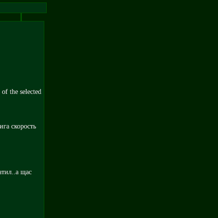
 of the selected
ига скорость
атил..а щас