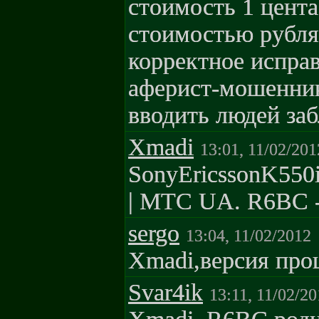
стоимость 1 цента
стоимостью рубля!
корректное исправ
аферист-мошенник
вводить людей за
Xmadi
13:01, 11/02/201
SonyEricssonK550
| MTC UA. R6BC - 
sergo
13:04, 11/02/2012
Xmadi,версия про
Svar4ik
13:11, 11/02/2