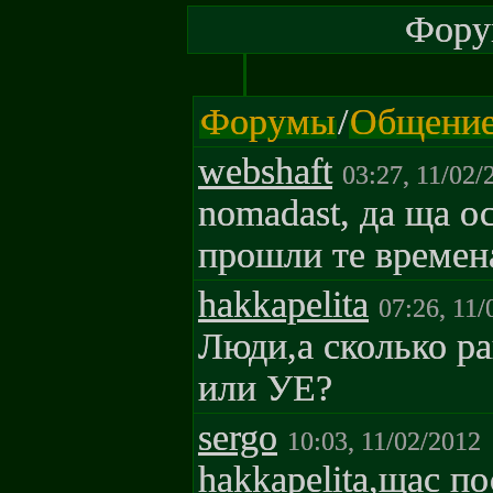
Форум
Форумы
/
Общени
webshaft
03:27, 11/02/
nomadast, да ща о
прошли те времен
hakkapelita
07:26, 11/
Люди,а сколько р
или УЕ?
sergo
10:03, 11/02/2012
hakkapelita,щас п