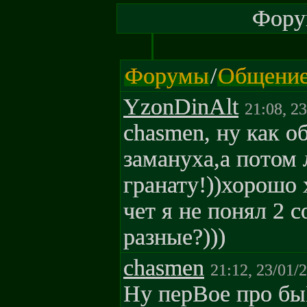
Форум
Форумы
/
Общени
YzonDinAlt
21:08, 2
chasmen, ну как о
замануха,а потом
гранату!))хорошо 
чет я не понял 2 
разные?)))
chasmen
21:12, 23/01/
Hy пepBoe пpo б