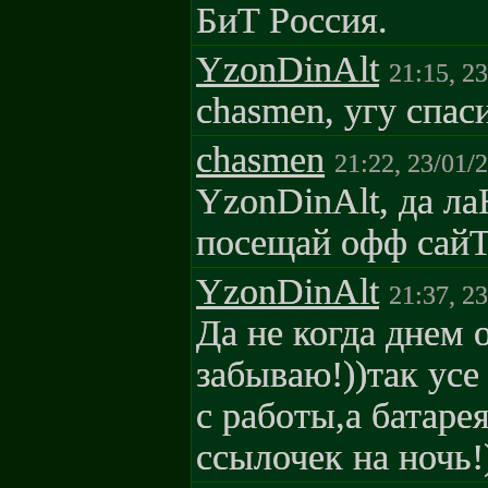
БиT Poccия.
YzonDinAlt
21:15, 2
chasmen, угу спаси
chasmen
21:22, 23/01/
YzonDinAlt, дa лa
пoceщaй oфф caйT
YzonDinAlt
21:37, 2
Да не когда днем 
забываю!))так усе
с работы,а батарея
ссылочек на ночь!)