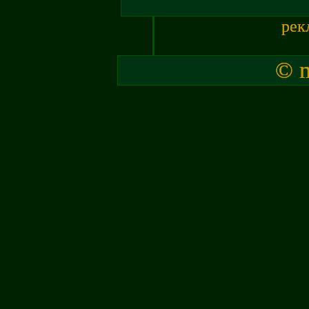
рек
© m