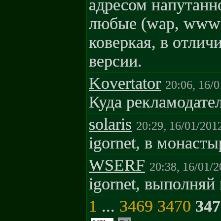
адресом напутанно
любые (wap, www)
коверкая, в отлич
версии.
Kovertator
20:06, 16/
Куда рекламодате
solaris
20:29, 16/01/201
igornet, в монасты
WSERF
20:38, 16/01/
igornet, выполняй
1
...
3469
3470
347