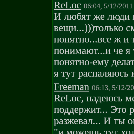
ReLoc
06:04, 5/12/2011
И любят же люди 
вещи...)))только 
понятно...все ж и 
понимают...и че я
понятно-ему делат
я тут распаляюсь к
Freeman
06:13, 5/12/2
ReLoc, надеюсь м
поддержит... Это 
разжевал... И ты 
"и можешь тут хо