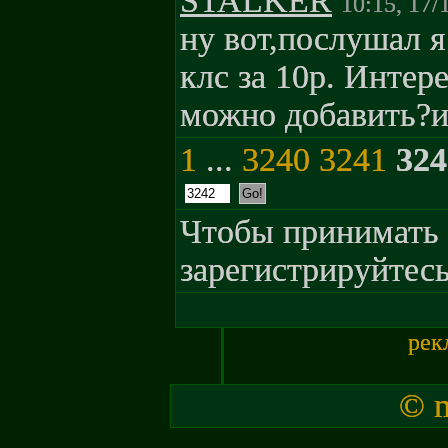
STALKER
10:15, 17/
ну вот,послушал я
клс за 10р. Интер
можно добавить?и
1
...
3240
3241
324
Чтобы принимать 
зарегистрируйтесь
рек
© m