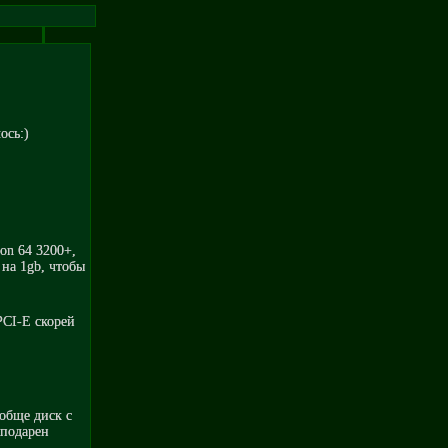
ось:)
on 64 3200+,
 на 1gb, чтобы
PCI-E скорей
ообще диск с
 подарен