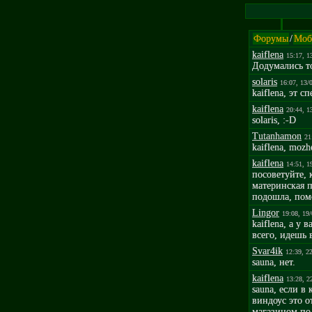
Форумы
/
Моб
kaiflena
15:17, 1
Додумались т
solaris
16:07, 13/
kaiflena, эт 
kaiflena
20:44, 1
solaris, :-D
Tutanhamon
21
kaiflena, mozhe
kaiflena
14:51, 1
посоветуйте, 
материнская п
подошла, помо
Lingor
19:08, 19
kaiflena, а у
всего, идешь 
Svar4ik
12:39, 2
sauna, нет.
kaiflena
13:28, 2
sauna, если в
виндоус это о
магазином по