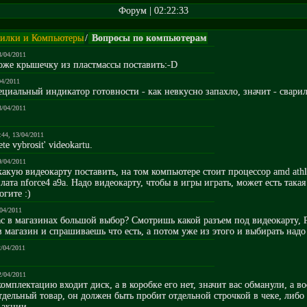
Форум | 02:22:33
илки и Компьютеры
/
Вопросы по компьютерам
3/04/2011
оже крышечку из пластмассы поставить:-D
04/2011
специальный индикатор готовности - как невкусно запахло, значит - сварил
3/04/2011
:44, 13/04/2011
te vybrosit' videokartu.
9/04/2011
какую видеокарту поставить, на том компьютере стоит процессор amd athl
лата nforce4 a9a. Надо видеокарту, чтобы в игры играть, может есть такая
гите :)
/04/2011
 вас в магазинах большой выбор? Смотришь какой разъем под видеокарту, 
в магазин и спрашиваешь что есть, а потом уже из этого и выбирать надо
2/04/2011
2/04/2011
 комплектацию входит диск, а в коробке его нет, значит вас обманули, а в
тдельный товар, он должен быть пробит отдельной строчкой в чеке, либо
 акции.