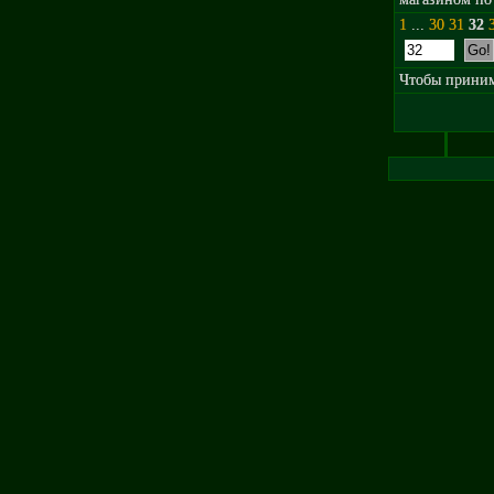
1
...
30
31
32
Чтобы принима