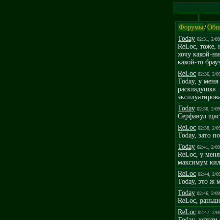
Форумы
/
Общ
Today
02:31, 2/0
ReLoc, тоже, 
хочу какой-ни
какой-то брау
ReLoc
02:36, 2/0
Today, у меня
раскладушка..
эксплуатирова
Today
02:36, 2/0
Серфанул щас 
ReLoc
02:38, 2/0
Today, зато п
Today
02:41, 2/0
ReLoc, у меня
максимум кило
ReLoc
02:44, 2/0
Today, это ж 
Today
02:46, 2/0
ReLoc, раньше
ReLoc
02:47, 2/0
Today, кстати