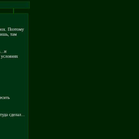
пох. Поэтому
фишь, там
...и
х условиях
есить
уда сделал...