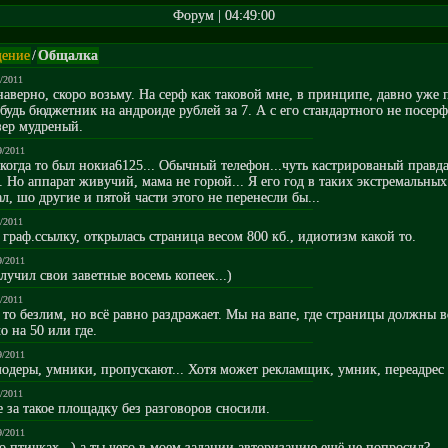
Форум | 04:49:00
ение
/
Общалка
9/2011
наверно, скоро возьму. На серф как таковой мне, в принципе, давно уже 
будь бюджетник на андроиде рублей за 7. А с его стандартного не посер
зер мудреный.
9/2011
 когда то был нокиа6125... Обычный телефон...чуть кастрированый правда
. Но аппарат живучий, мама не горюй... Я его год в таких экстремальны
л, шо другие и пятой части этого не перенесли бы...
9/2011
граф.ссылку, открылась страница весом 800 кб., идиотизм какой то.
9/2011
олучил свои заветные восемь копеек...)
9/2011
 то безлим, но всё равно раздражает. Мы на вапе, где страницы должны в
 на 50 или где.
9/2011
модеры, умники, пропускают... Хотя может рекламщик, умник, переадрес т
9/2011
 за такое площадку без разговоров сносили.
9/2011
 о птичках...) а ты чего в моем задании авторизацию ещё не попросил?..