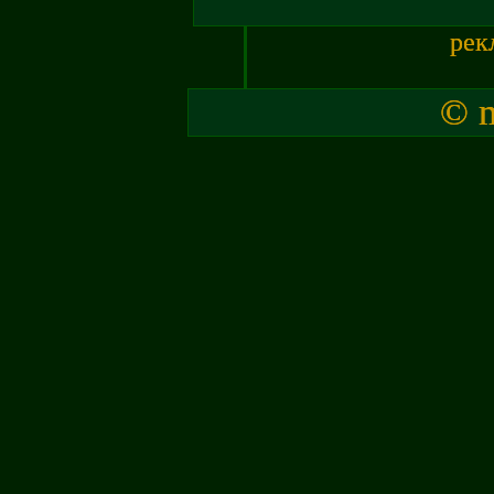
рек
© m