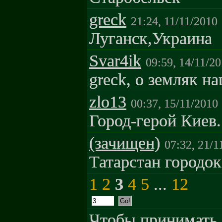
greck
21:24, 11/11/2010
Луганск,Украина
Svar4ik
09:59, 14/11/2
greck, о земляк н
zlo13
00:37, 15/11/2010
Город-герой Киев.
(зачищен)
07:32, 21/1
Татарстан городок
1
2
3
4
5
...
12
Чтобы принимать 