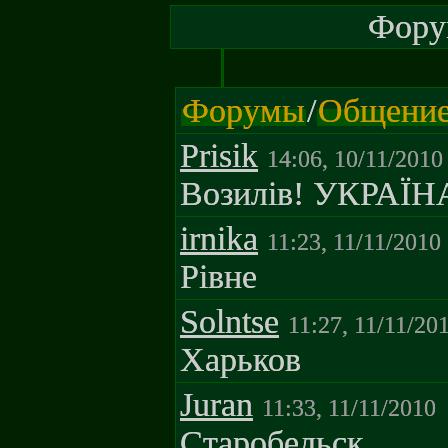
Форум
Форумы
/
Общени
Prisik
14:06, 10/11/2010
Возилів! УКРАЇН
irnika
11:23, 11/11/2010
Рiвне
Solntse
11:27, 11/11/20
Харьков
Juran
11:33, 11/11/2010
Cтаробельск