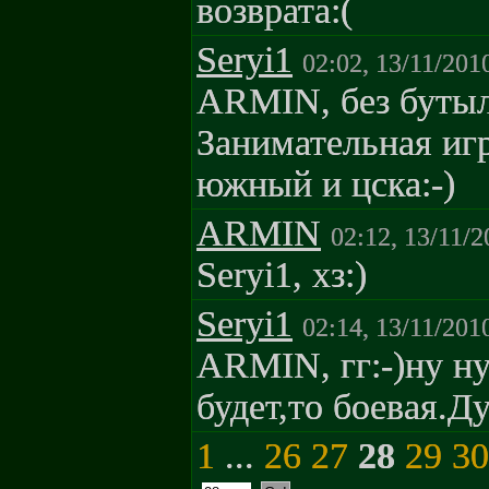
возврата:(
Seryi1
02:02, 13/11/201
ARMIN, без бутылк
Занимательная иг
южный и цска:-)
ARMIN
02:12, 13/11/2
Seryi1, хз:)
Seryi1
02:14, 13/11/201
ARMIN, гг:-)ну ну
будет,то боевая.Д
1
...
26
27
28
29
30