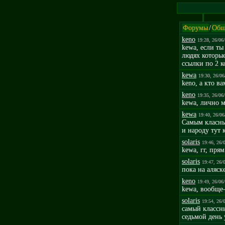
Форумы
/
Общ
keno
19:28, 26/06
kewa, если ты
людях которые
ссылки по 2 к
kewa
19:30, 26/06
keno, а кто в
keno
19:35, 26/06
kewa, лично м
kewa
19:40, 26/06
Самым класным
и народу тут 
solaris
19:46, 26/
kewa, гг, пря
solaris
19:47, 26/
пока на аляск
keno
19:49, 26/06
kewa, вообще
solaris
19:54, 26/
самый классны
седьмой день 