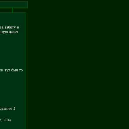
за заботу о
чную давят
он тут был то
вания :)
, а на