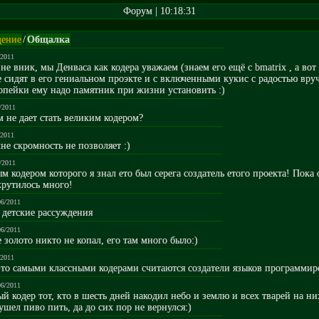
Форум | 10:18:31
ение
/
Общалка
/2011
 не вник, мы Денваса как кодера уважаем (знаем его ещё с bmatrix , а вот 
 сидят в его гениальном проэкте и с включенными кукис с радостью вру
опейки ему надо памятник при жизни установить :)
/2011
ам не дает стать великим кодером?
/2011
не скромность не позволяет :)
/2011
 кодером которого я знал ето был серега создатель етого проекта! Пока 
крутилось много!
06/2011
м детские рассуждения
06/2011
е золото никто не копал, его там много было:)
/2011
-то самыми классными кодерами считаются создатели языков программиро
06/2011
й кодер тот, кто в шесть дней накодил небо и землю и всех тварей на них
ушел пиво пить, да до сих пор не вернулся:)