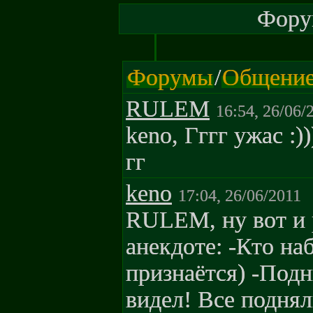
Форум
Форумы
/
Общени
RULEM
16:54, 26/06/
keno, Гггг ужас :))
гг
keno
17:04, 26/06/2011
RULEM, ну вот и 
анекдоте: -Кто на
признаётся) -Подн
видел! Все поднял