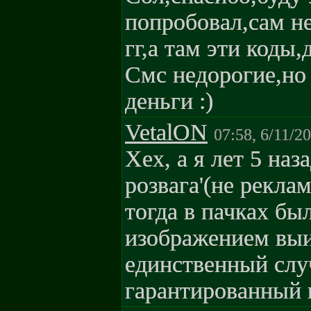
попробовал,сам н
гг,а там эти коды
Смс недорогие,но 
деньги :)
VetalON
07:58, 6/11/2
Хех, а я лет 5 наз
розвага'(не рекла
тогда в пачках бы
изображением выи
единственный слу
гарантированный 