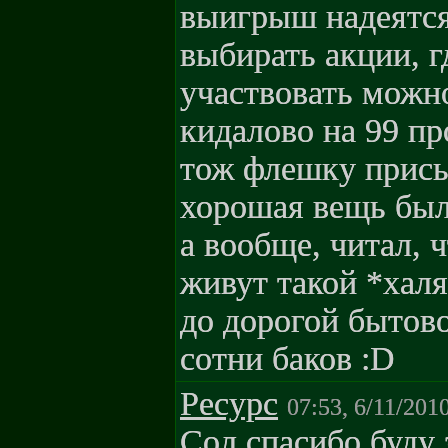
выигрыш надеятся 
выбирать акции, г
участвовать можно
кидалово на 99 пр
тож флешку присыл
хорошая вещь был
а вообще, читал, 
живут такой *халя
до дорогой бытово
сотни баков :D
Pecypc
07:53, 6/11/201
Сол,спасибо,буду з