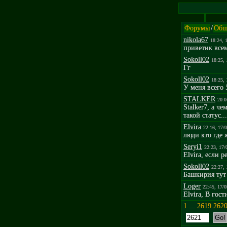
Форумы
/
Общ
nikola67
18:24, 
приветик всем
Sokoll02
18:25, 
Гг
Sokoll02
18:25, 
У меня всего 
STALKER
20:0
Stalker7, а ч
такой статус..
Elvira
22:16, 17/
люди кто где 
Seryi1
22:23, 17/
Elvira, если 
Sokoll02
22:27, 
Башкирия тут 
Loger
22:45, 17/
Elvira, В гост
1
...
2619
262