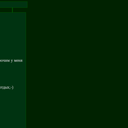
прочим у меня
отдых;-)