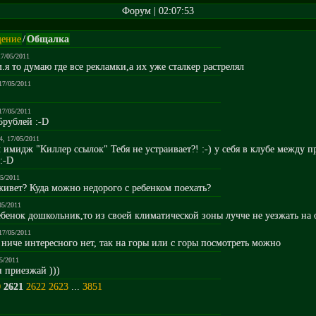
Форум | 02:07:53
ение
/
Общалка
17/05/2011
.я то думаю где все рекламки,а их уже сталкер растрелял
17/05/2011
17/05/2011
5рублей :-D
4, 17/05/2011
ем имидж "Киллер ссылок" Тебя не устраивает?! :-) у себя в клубе между 
.:-D
05/2011
живет? Куда можно недорого с ребенком поехать?
05/2011
ребенок дошкольник,то из своей климатической зоны лучче не уезжать на 
17/05/2011
ниче интересного нет, так на горы или с горы посмотреть можно
05/2011
и приезжай )))
0
2621
2622
2623
...
3851