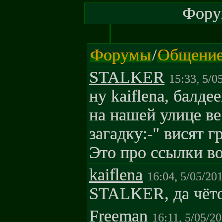
Форум
Форумы
/
Общени
STALKER
15:33, 5/0
ну kaiflena, балде
на нашей улице вес
загадку:-" висят 
Это про ссылки во
kaiflena
16:04, 5/05/20
STALKER, да чёто
Freeman
16:11, 5/05/2