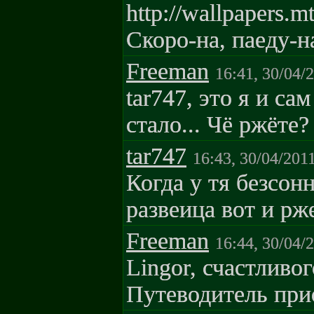
http://wallpapers.mt
Скоро-на, паеду-на
Freeman
16:41, 30/04/
tar747, это я и са
стало... Чё ржёте?
tar747
16:43, 30/04/201
Когда у тя безсон
развеица вот и рж
Freeman
16:44, 30/04/
Lingor, счастливог
Путеводитель прио