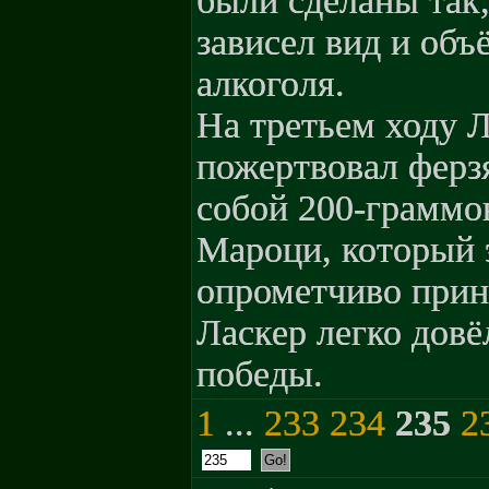
были сделаны так,
зависел вид и объ
алкоголя.
На третьем ходу 
пожертвовал ферз
собой 200-граммо
Мароци, который 
опрометчиво приня
Ласкер легко довё
победы.
1
...
233
234
235
2