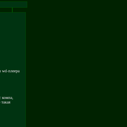
и wd-плеера
с компа,
 такая