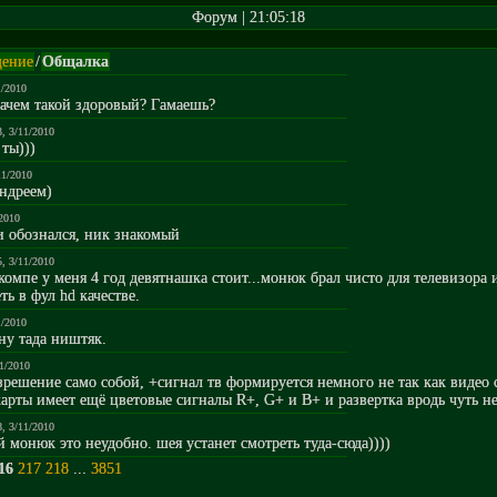
Форум | 21:05:18
ение
/
Общалка
1/2010
 зачем такой здоровый? Гамаешь?
3, 3/11/2010
 ты)))
11/2010
андреем)
/2010
и обознался, ник знакомый
5, 3/11/2010
а компе у меня 4 год девятнашка стоит...монюк брал чисто для телевизора 
ь в фул hd качестве.
1/2010
 ну тада ништяк.
11/2010
азрешение само собой, +сигнал тв формируется немного не так как видео 
арты имеет ещё цветовые сигналы R+, G+ и B+ и развертка вродь чуть не
8, 3/11/2010
й монюк это неудобно. шея устанет смотреть туда-сюда))))
16
217
218
...
3851