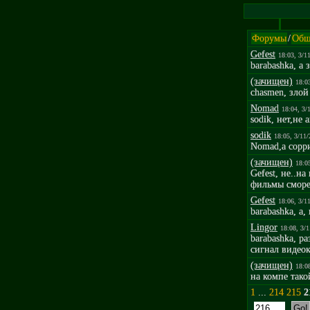
Форумы
/
Общ
Gefest
18:03, 3/1
barabashka, а
(зачищен)
18:0
chasmen, злой
Nomad
18:04, 3/
sodik, нет,не 
sodik
18:05, 3/11
Nomad,а сорр
(зачищен)
18:0
Gefest, не..н
фильмы сморет
Gefest
18:06, 3/1
barabashka, а,
Lingor
18:08, 3/
barabashka, р
сигнал видеок
(зачищен)
18:0
на компе тако
1
...
214
215
2