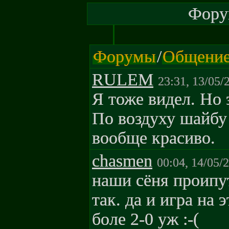
Форум
Форумы
/
Общени
RULEM
23:31, 13/05/
Я тоже видел. Но 
По воздуху шайбу
вообще красиво.
chasmen
00:04, 14/05/
наши сёня проипут
так. да и игра на 
боле 2-0 уж :-(