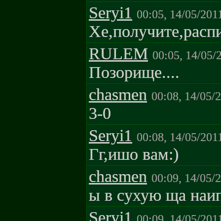
Seryi1
00:05, 14/05/201
Хе,получите,расп
RULEM
00:05, 14/05/
Позорище....
chasmen
00:08, 14/05/
3-0
Seryi1
00:08, 14/05/201
Гг,ишо вам:)
chasmen
00:09, 14/05/
ы в сухую ща наип
Seryi1
00:09, 14/05/201