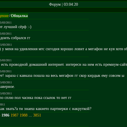
Форум | 03:04:20
ение
/
Общалка
15/03/2011
тот лучший сёрф :-)
15/03/2011
 доить собрался гг
15/03/2011
) у меня на удивления мтс снгодня хорошо ловит а мегафон не куя хотя 
15/03/2011
 есть проводной домашний интернет. интересн на нем есть премиум-сайт
15/03/2011
 зараза с кавказа пошла на весь мегафон гг скор кирдык ему совсем ы
15/03/2011
наверное.
15/03/2011
о сплю пол часика пока ссылок то нет гг
/2011
 как звать?а ти знаеш какието партнерки с накруткой?
5
1986
1987
1988
...
3851