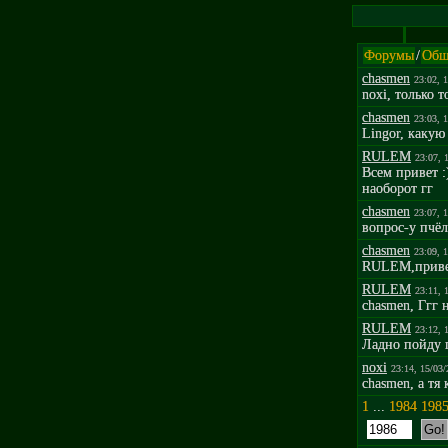
Форумы
/
Общ
chasmen
23:02, 
noxi, только 
chasmen
23:03, 
Lingor, какую
RULEM
23:07, 
Всем привет :
наоборот гг
chasmen
23:07, 
вопрос-у пчёл
chasmen
23:09, 
RULEM,привет!
RULEM
23:11, 
chasmen, Ггг 
RULEM
23:12, 
Ладно пойду п
noxi
23:14, 15/03
chasmen, а тя
1
...
1984
198