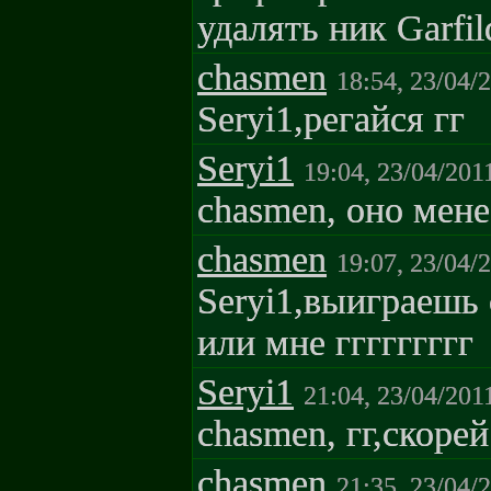
удалять ник Garfild
chasmen
18:54, 23/04/
Seryi1,регайся гг
Seryi1
19:04, 23/04/201
chasmen, оно мене
chasmen
19:07, 23/04/
Seryi1,выиграешь 
или мне ггггггггг
Seryi1
21:04, 23/04/201
chasmen, гг,скорей
chasmen
21:35, 23/04/