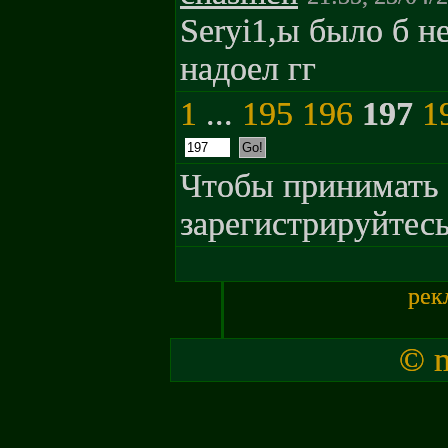
Seryi1,ы было б не
надоел гг
1
...
195
196
197
1
Чтобы принимать 
зарегистрируйтесь
рек
© m