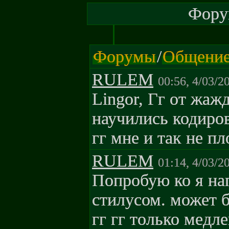
Форум
Форумы
/
Общени
RULEM
00:56, 4/03/2
Lingor, Гг от жаж
научились кодиров
гг мне и так не пл
RULEM
01:14, 4/03/2
Попробую ко я на
стилусом. может 
гг гг только медл