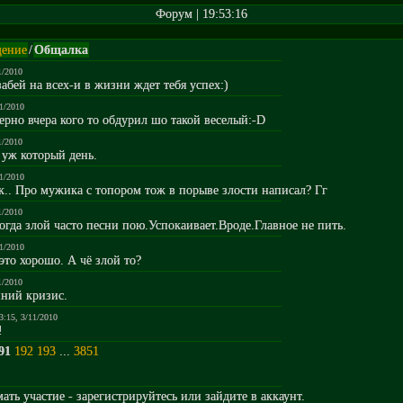
Форум | 19:53:16
ение
/
Общалка
1/2010
забей на всех-и в жизни ждет тебя успех:)
11/2010
верно вчера кого то обдурил шо такой веселый:-D
1/2010
й уж который день.
11/2010
ак.. Про мужика с топором тож в порыве злости написал? Гг
1/2010
 когда злой часто песни пою.Успокаивает.Вроде.Главное не пить.
11/2010
 это хорошо. А чё злой то?
1/2010
енний кризис.
3:15, 3/11/2010
!
91
192
193
...
3851
ть участие - зарегистрируйтесь или зайдите в аккаунт.