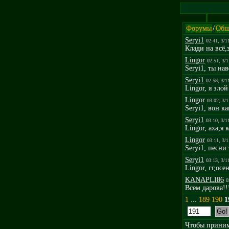
Форумы
/
Общ
Seryi1
02:41, 3/1
Клади на всё,
Lingor
02:51, 3/
Seryi1, ты на
Seryi1
02:58, 3/1
Lingor, я зло
Lingor
03:02, 3/
Seryi1, вон к
Seryi1
03:10, 3/1
Lingor, аха,я
Lingor
03:11, 3/
Seryi1, песни
Seryi1
03:13, 3/1
Lingor, гг,ос
KANAPLI86
0
Всем дарова!!
1
...
189
190
1
Чтобы принима