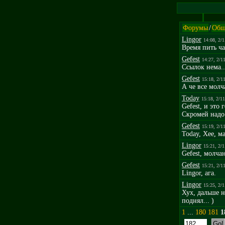
Форумы
/
Общ
Lingor
14:08, 2/
Время пить ча
Gefest
14:27, 2/1
Ссылок нема..
Gefest
15:18, 2/1
А че все молч
Today
15:18, 2/1
Gefest, и это
Скромей надо 
Gefest
15:19, 2/1
Today, Хее, ма
Lingor
15:21, 2/
Gefest, молчан
Gefest
15:21, 2/1
Lingor, ага.
Lingor
15:25, 2/
Хух, дальше н
поднял... )
1
...
180
181
1