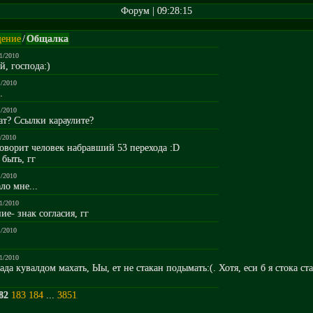
Форум | 09:28:15
ение
/
Общалка
11/2010
й, господа:)
1/2010
.
1/2010
ат? Ссылки караулите?
1/2010
 говорит человек набравший 53 перехода :D
быть, гг
1/2010
ло мне...
11/2010
ие- знак согласия, гг
1/2010
11/2010
ада кувалдом махать, Ыы, ет не стакан подымать:(. Хотя, еси б я стока ст
82
183
184
...
3851