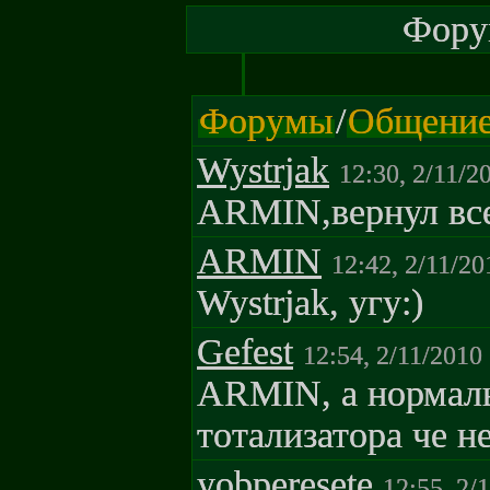
Форум
Форумы
/
Общени
Wystrjak
12:30, 2/11/2
ARMIN,вернул все
ARMIN
12:42, 2/11/20
Wystrjak, угу:)
Gefest
12:54, 2/11/2010
ARMIN, а нормаль
тотализатора че н
yobperesete
12:55, 2/