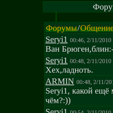
Форум
Форумы
/
Общени
Seryi1
00:46, 2/11/2010
Ван Брюген,блин:-
Seryi1
00:48, 2/11/2010
Хех,ладноть.
ARMIN
00:48, 2/11/20
Seryi1, какой ещё
чём?:))
Seryi1
00:54, 2/11/2010