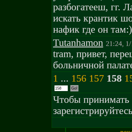
разбогатееш, гг. 
искать крантик шо
нафик где он там:)
Tutanhamon
21:24, 1
tram, привет, пер
больничной палате
1
...
156
157
158
1
Чтобы принимать 
зарегистрируйтесь
рек