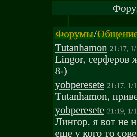
Форум
Форумы
/
Общени
Tutanhamon
21:17, 1
Lingor, серферов
8-)
yobperesete
21:17, 1/
Tutanhamon, приве
yobperesete
21:19, 1/
Лингор, я вот не 
еще у кого то сове