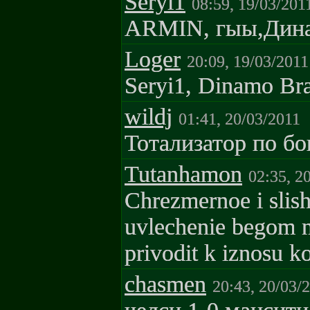
Seryi1
08:59, 19/03/201
ARMIN, гыы,Динам
Loger
20:09, 19/03/2011
Seryi1, Dinamo Brag
wildj
01:41, 20/03/2011
Тотализатор по бо
Tutanhamon
02:35, 2
Chrezmernoe i slis
uvlechenie begom na
privodit k iznosu 
chasmen
20:43, 20/03/