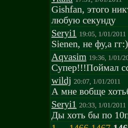
Gishfan, этого ник
любую секунду
Seryi1
19:05, 1/01/2011
Sienen, не фу,а гг:)
Aqvasim
19:36, 1/01/2
Супер!!!Поймал сс
wildj
20:07, 1/01/2011
А мне вобще хоть
Seryi1
20:33, 1/01/2011
Ды хоть бы по 10п
1
...
1466
1467
146