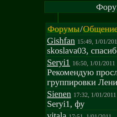
Форум
Форумы
/
Общени
Gishfan
15:49, 1/01/20
skoslava03, спасиб
Seryi1
16:50, 1/01/2011
Рекомендую прос
группировки Ленин
Sienen
17:32, 1/01/2011
Seryi1, фу
vitala
17:51, 1/01/2011