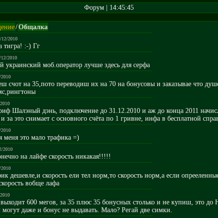
Форум | 14:45:45
ение
/
Общалка
5/12/2010
 тигра! :-) Гг
/12/2010
ой украинский моб.оператор лучше здесь для серфа
/2010
еш счот на 35,пото переводиш их на 70 на бонусовы и заказывае что душ
мс,рингтоны
/2010
ариф Шалэный дэнь, подключение до 31.12.2010 и аж до конца 2011 начис
 и за это снимает с основного счёта по 1 гривне, инфа в бесплатной спра
/2010
я меня это мало трафика =)
2/2010
конечно на лайфе скорость никакая!!!!!
/2010
ик дешевле,и скорость ели тел норм,то скорость норм,а если опрееленны
скорость вобще лафа
/2010
ц выходит 600 мегов, за 35 плюс 35 бонусных столько и не купиш, это до
м могут даже и бонус не выдавать. Мало? Регай две симки.