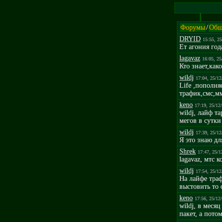
Форумы
/
Общ
DRYID
15:55, 2
Ет агония года
lagavaz
16:05, 25
Кто знает,как
wildj
17:04, 25/12
Life ,пополня
трафик,смс,м
keno
17:19, 25/12
wildj, лайф т
мегов в сутки
wildj
17:39, 25/12
Я это знаю дл
Shrek
17:47, 25/1
lagavaz, мтс 
wildj
17:54, 25/12
На лайфе траф
выстовить то 
keno
17:56, 25/12
wildj, в меся
пакет, а пото