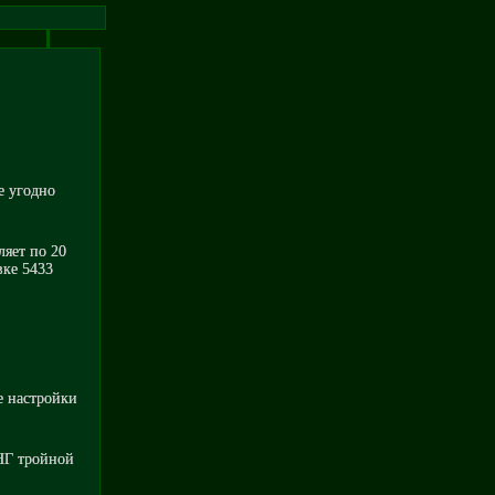
е угодно
ляет по 20
вке 5433
е настройки
 НГ тройной