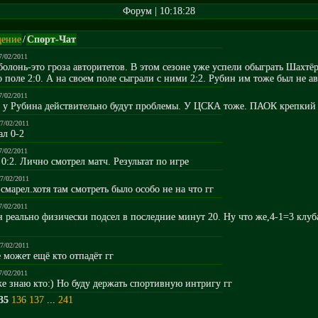
Форум | 10:18:28
ение
/
Спорт-Чат
7/02/2011
олонь-это гроза авторитетов. В этом сезоне уже успели обыграть Шахтёр
 поле 2:0. А на своем поле сыграли с ними 2:2. Рубин им тоже был не ав
7/02/2011
д у Рубина действительно будут проблемы. У ЦСКА тоже. ПАОК крепкий
17/02/2011
ал 0-2
7/02/2011
0:2. Лично смотрел матч. Результат по игре
17/02/2011
марел.хотя там смотреть было особо не на что гг
7/02/2011
 реально физически подсел в последние минут 20. Ну что же,4-1=3 клуб
17/02/2011
может ещё кто отпадёт гг
7/02/2011
же знаю кто:) Но буду держать спортивную интригу гг
35
136
137
...
241