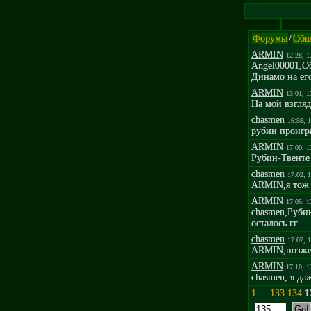
Форумы
/
Общ
ARMIN
12:28, 1
Angel00001,Об
Динамо на его
ARMIN
13:01, 1
На мой взгля
chasmen
16:59, 
рубин проигр
ARMIN
17:00, 1
Рубин-Твенте 
chasmen
17:02, 
ARMIN,я тож с
ARMIN
17:05, 1
chasmen,Рубин
осталось гг
chasmen
17:07, 
ARMIN,позже 
ARMIN
17:10, 1
chasmen, я да
1
...
133
134
1