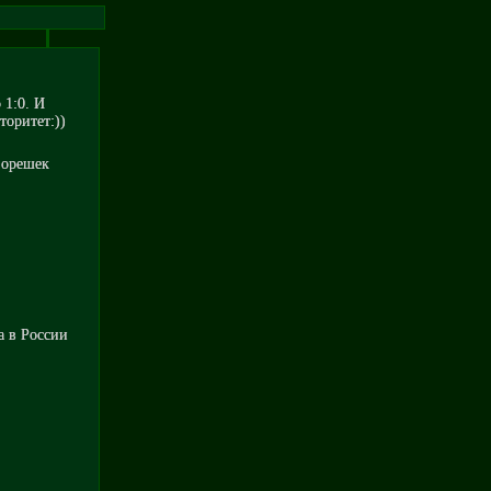
 1:0. И
торитет:))
 орешек
а в России