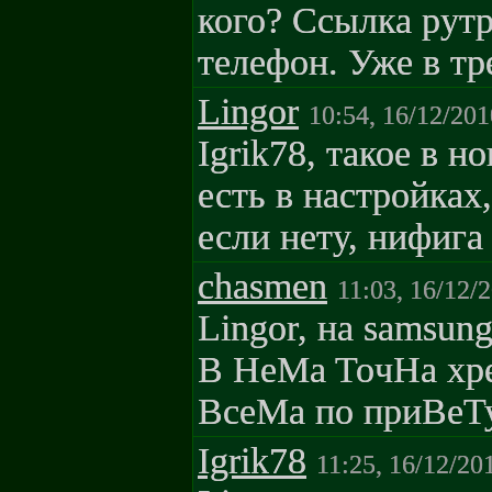
кого? Ссылка рут
телефон. Уже в тре
Lingor
10:54, 16/12/201
Igrik78, такое в н
есть в настройках
если нету, нифига
chasmen
11:03, 16/12/
Lingor, нa samsu
B HeMa ToчHa xpe
BceMa пo пpиBeT
Igrik78
11:25, 16/12/20