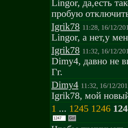
Lingor, да,есть та
пробую отключить
Igrik78
11:28, 16/12/20
Lingor, а нет,у ме
Igrik78
11:32, 16/12/20
Dimy4, давно не в
Гг.
Dimy4
11:32, 16/12/20
Igrik78, мой новы
1
...
1245
1246
124