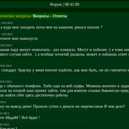
Форум | 08:41:00
нические вопросы
/
Вопросы - Ответы
, 4/01/2012
 а куда мне захадить штоа мне на кашелек деньги капали ?
, 4/01/2012
есните мне пажалуста
 4/01/2012
нам пару минут помолчать - раз плюнуть. Могут и поболее.:) я тоже не
акого случая зайти. :) а вообще почитай разделы, может и найдешь ответ 
 9/01/2012
 стандарт. браузер у меня internet explorer, как мне быть, он не считается 
 9/01/2012
ди с обычного телефона. Либо иди на веб.серфы. Можешь конечно в зада
, или на второй наш проект зайти, там для компов ссылки бывают,но вряд
ь найти себе здесь достаточно работы
/2012
вку на вывод денег Прошли сутки а деньги не перечислили В чем дело?
/01/2012
ите MадаM ! Всё будет !
/01/2012
абатывать?