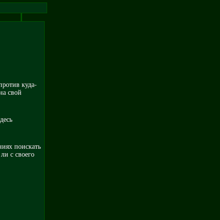
против куда-
на свой
здесь
ниях поискать
 ли с своего