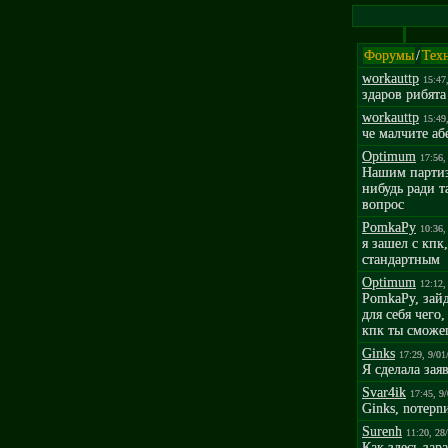
Форумы
/
Тех
workauttp
15:47
здаров рибята
workauttp
15:49
че малчите аб
Optimum
17:56,
Нашим партиза
нибудь ради т
вопрос
PomkaPy
10:36,
я зашел с кпк,
стандартным
Optimum
12:12,
PomkaPy, зай
для себя чего
кпк ты сможеш
Ginks
17:29, 9/01
Я сделала зая
Svar4ik
17:45, 9
Ginks, noтерn
Surenh
11:20, 28
Как здесь зар