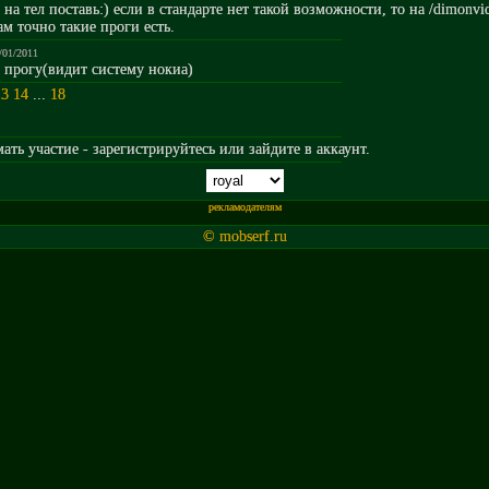
 на тел поставь:) если в стандарте нет такой возможности, то на /dimonvid
там точно такие проги есть.
/01/2011
 прогу(видит систему нокиа)
13
14
...
18
ть участие - зарегистрируйтесь или зайдите в аккаунт.
рекламодателям
© mobserf.ru