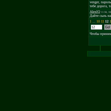
venger, пароль
тебе дорога, 
AlexIQ
11:56, 10
Дайте сыль на
1
...
10
11
12
Чтобы принима