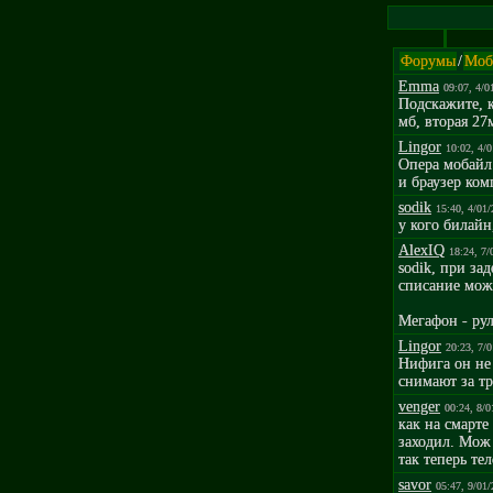
Форумы
/
Моб
Emma
09:07, 4/0
Подскажите, к
мб, вторая 27
Lingor
10:02, 4/
Опера мобайл 
и браузер ко
sodik
15:40, 4/01
у кого билайн
AlexIQ
18:24, 7/
sodik, при за
списание може
Мегафон - ру
Lingor
20:23, 7/
Нифига он не 
снимают за тр
venger
00:24, 8/0
как на смарте
заходил. Мож 
так теперь тел
savor
05:47, 9/01