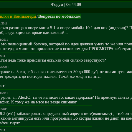
Форум | 06:44:09
илки и Компьютеры
/
Вопросы по мобилкам
1/2011
акая разница в опере мини 5.1 и опере мобайл 10.1 для кпк (андроид)? П
мб, а функционал вроде одинаковый...
01/2011
это полноценный браузер, который по идее должен уметь то же или почт
мпьютера, а мини это приложение в основном для ПРОСМОТРА веб стра
/2011
,там ведь тоже премсайты есть,как они сильно зверствуют?
01/2011
держке на 5 сек, с баланса списывается от 30 до 800 руб, от полминуты м
т доходить до полторы тысячи. Такой же миф и на мтс.
лит!
01/2011
рулит, гг. AlexIQ, ты че написал то, какая задержка? На премиум сайтах 
афик. К тому же на мтсе не везде снимают
1/2011
 9.3 (е51) заблокировать определенный адрес в нете(вконтакте) , чтоб он т
какие антивирусы есть или программы? Бо сестры жизни не дают, на ко
ефон тырят...
/2011