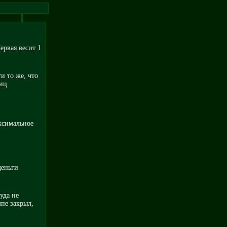
ервая весит 1
и то же, что
ниц
аксимальное
деньги
уда не
мпе закрыл,