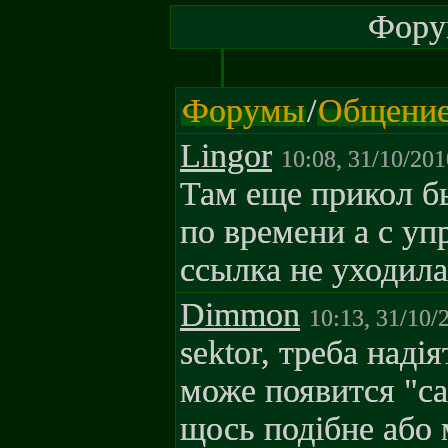
Форум
Форумы
/
Общени
Lingor
10:08, 31/10/201
Там еще прикол б
по времени а с у
ссылка не уходила
Dimmon
10:13, 31/10/
sektor, треба наді
може появится "са
щось подібне або 